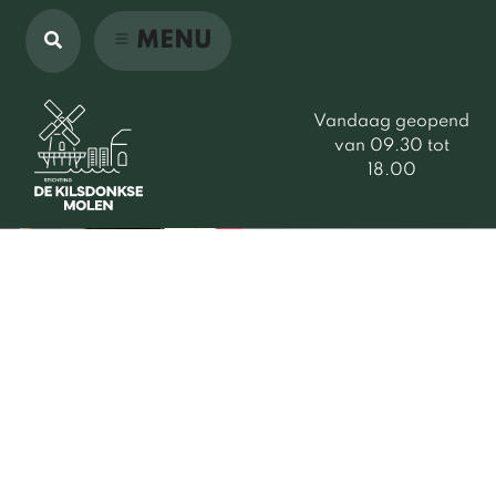
MENU
Vandaag geopend
van 09.30 tot
18.00