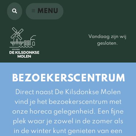
MENU
Vandaag zijn wij
gesloten.
BEZOEKERSCENTRUM
Direct naast De Kilsdonkse Molen
vind je het bezoekerscentrum met
onze horeca gelegenheid. Een fijne
plek waar je zowel in de zomer als
in de winter kunt genieten van een