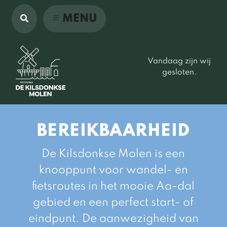
MENU
Vandaag zijn wij
gesloten.
BEREIKBAARHEID
De Kilsdonkse Molen is een
knooppunt voor wandel- en
fietsroutes in het mooie Aa-dal
gebied en een perfect start- of
eindpunt. De aanwezigheid van