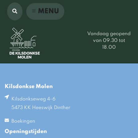
MENU
Vandaag geopend
van 09.30 tot
18.00
Kilsdonkse Molen
Kilsdonkseweg 4-6
5473 KK Heeswijk Dinther
Boekingen
Openingstijden