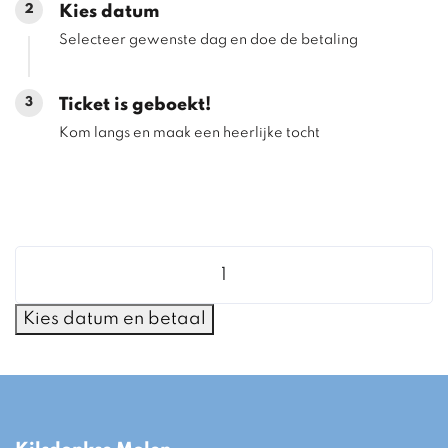
2
Kies datum
Selecteer gewenste dag en doe de betaling
3
Ticket is geboekt!
Kom langs en maak een heerlijke tocht
Molen
naar
Kasteel
Kies datum en betaal
10:15
uur
aantal