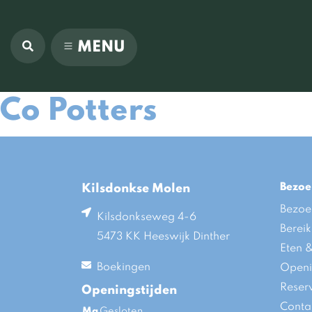
MENU
Co Potters
Bezoe
Kilsdonkse Molen
Bezoe
Kilsdonkseweg 4-6
Berei
5473 KK Heeswijk Dinther
Eten 
Boekingen
Openi
Reser
Openingstijden
Conta
Ma
Gesloten