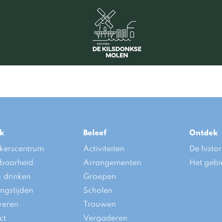
k
Beleef
Ontdek
kerscentrum
Activiteiten
De histor
kbaarheid
Arrangementen
Het gebi
& drinken
Groepen
ngstijden
Scholen
veren
Trouwen
ct
Vergaderen