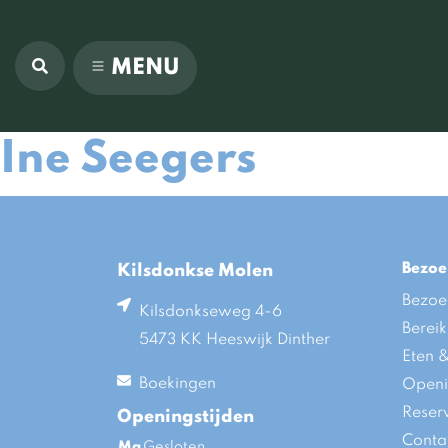
MENU
Ine Seegers
Bezoe
Kilsdonkse Molen
Bezoe
Kilsdonkseweg 4-6
Berei
5473 KK Heeswijk Dinther
Eten 
Boekingen
Openi
Reser
Openingstijden
Conta
Ma
Gesloten