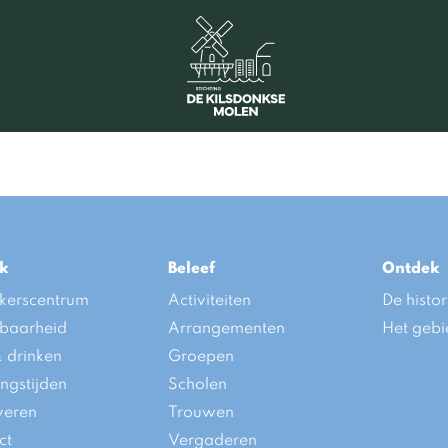
k
Beleef
Ontdek
kerscentrum
Activiteiten
De histor
kbaarheid
Arrangementen
Het gebi
& drinken
Groepen
ngstijden
Scholen
veren
Trouwen
ct
Vergaderen